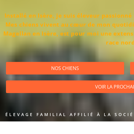
Installé en Isère, je suis éleveur passionn
Mes chiens vivent au cœur de mon quotidi
Magellan en Isère, est pour moi une extens
race nor
NOS CHIENS
VOIR LA PROCHA
ÉLEVAGE FAMILIAL AFFILIÉ À LA SOCI