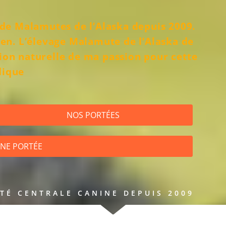
é de Malamutes de l’Alaska depuis 2009.
en. L’élevage Malamute de l’Alaska de
ion naturelle de ma passion pour cette
dique
NOS PORTÉES
INE PORTÉE
ÉTÉ CENTRALE CANINE DEPUIS 2009