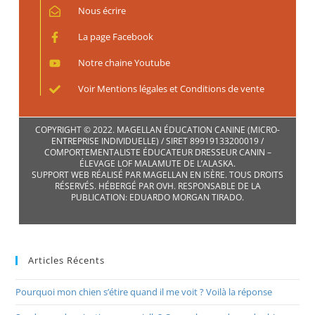
Nous écrire
La page Facebook
Notre chaine Youtube
Voir Mentions légales et Conditions de vente
COPYRIGHT © 2022. MAGELLAN ÉDUCATION CANINE (MICRO-
ENTREPRISE INDIVIDUELLE) / SIRET 89919133200019 /
COMPORTEMENTALISTE ÉDUCATEUR DRESSEUR CANIN –
ÉLEVAGE LOF MALAMUTE DE L’ALASKA.
SUPPORT WEB RÉALISÉ PAR MAGELLAN EN ISÈRE. TOUS DROITS
RÉSERVÉS. HÉBERGÉ PAR OVH. RESPONSABLE DE LA
PUBLICATION: EDUARDO MORGAN TIRADO.
Articles Récents
Pourquoi mon chien s’étire quand il me voit ? Voilà la réponse