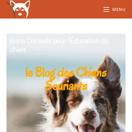
MENU
Bons Conseils pour l'Éducation du
chien
le Blog des Chiens
Souriants