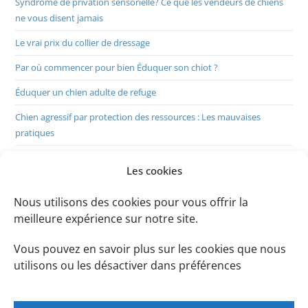
Syndrome de privation sensorielle? Ce que les vendeurs de chiens
ne vous disent jamais
Le vrai prix du collier de dressage
Par où commencer pour bien Éduquer son chiot ?
Éduquer un chien adulte de refuge
Chien agressif par protection des ressources : Les mauvaises
pratiques
La douce adolescence: chien destructeur
Les cookies
Maîtriser le rappel du chien en 8 étapes
Nous utilisons des cookies pour vous offrir la
5 conseils pour éduquer un chiot au « Suivi Naturel »
meilleure expérience sur notre site.
5 conseils pour prévenir la Protection des Ressources chez le chien
Vous pouvez en savoir plus sur les cookies que nous
Valeur d’une récompense éducative pour un chien
utilisons ou les désactiver dans préférences
2 Manières d’améliorer la Marche en Laisse
Pratiquer du trait avec chien