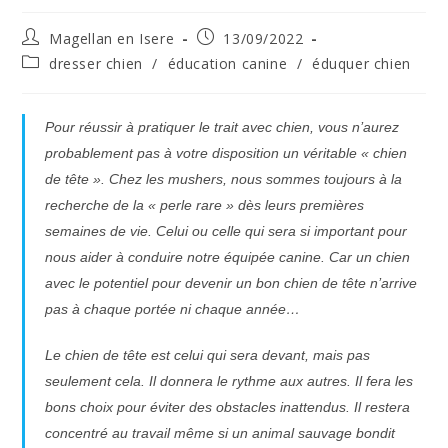
Auteur/autrice
Publication
Magellan en Isere
13/09/2022
de
publiée :
Post
dresser chien
/
éducation canine
/
éduquer chien
la
category:
publication :
Pour réussir à pratiquer le trait avec chien, vous n’aurez
probablement pas à votre disposition un véritable « chien
de tête ». Chez les mushers, nous sommes toujours à la
recherche de la « perle rare » dès leurs premières
semaines de vie. Celui ou celle qui sera si important pour
nous aider à conduire notre équipée canine. Car un chien
avec le potentiel pour devenir un bon chien de tête n’arrive
pas à chaque portée ni chaque année…
Le chien de tête est celui qui sera devant, mais pas
seulement cela. Il donnera le rythme aux autres. Il fera les
bons choix pour éviter des obstacles inattendus. Il restera
concentré au travail même si un animal sauvage bondit