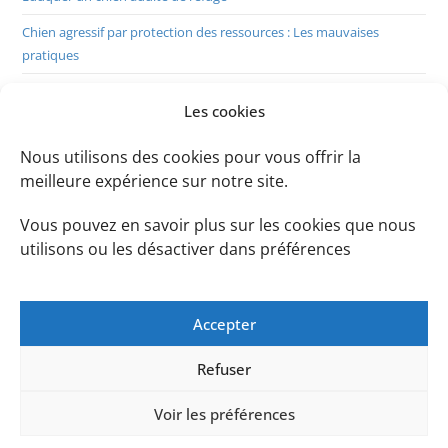
Chien agressif par protection des ressources : Les mauvaises
pratiques
La douce adolescence: chien destructeur
Les cookies
Maîtriser le rappel du chien en 8 étapes
Nous utilisons des cookies pour vous offrir la
5 conseils pour éduquer un chiot au « Suivi Naturel »
meilleure expérience sur notre site.
5 conseils pour prévenir la Protection des Ressources chez le chien
Vous pouvez en savoir plus sur les cookies que nous
Valeur d’une récompense éducative pour un chien
utilisons ou les désactiver dans préférences
2 Manières d’améliorer la Marche en Laisse
Pratiquer du trait avec chien
Accepter
2# Comment réparer une expérience traumatique chez le chiot ?
Refuser
1#L’imprégnation du chiot. Une période à ne pas manquer
Voir les préférences