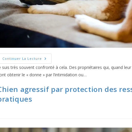
Chien
Continuer La Lecture
Agressif
Par
e suis très souvent confronté à cela. Des propriétaires qui, quand leur
Protection
ont obtenir le « donne » par l’intimidation ou…
Des
Ressources
:
Chien agressif par protection des re
Les
Mauvaises
Pratiques
pratiques